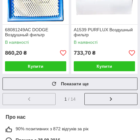
68081249AC DODGE
A1539 PURFLUX Воздушный
Воздушный фильтр
фильтр
В наявності
В наявності
860,20
733,70
₴
₴
Купити
Купити
Показати ще
1
/ 14
Про нас
90% позитивних з 872 відгуків за рік