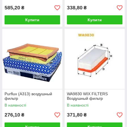
585,20
338,80
₴
₴
Купити
Купити
Purflux (A313) воздушный
WA9830 WIX FILTERS
фильтр
Воздушный фильтр
В наявності
В наявності
276,10
371,80
₴
₴