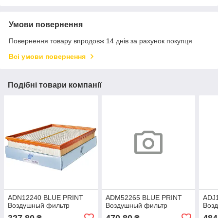
Умови повернення
Повернення товару впродовж 14 днів за рахунок покупця
Всі умови повернення
Подібні товари компанії
ADN12240 BLUE PRINT
ADM52265 BLUE PRINT
ADJ
Воздушный фильтр
Воздушный фильтр
Воз
327,80
470,80
484