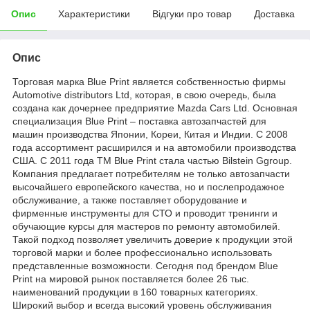
Опис
Характеристики
Відгуки про товар
Доставка
Опис
Торговая марка Blue Print является собственностью фирмы
Automotive distributors Ltd, которая, в свою очередь, была
создана как дочернее предприятие Mazda Cars Ltd. Основная
специализация Blue Print – поставка автозапчастей для
машин производства Японии, Кореи, Китая и Индии. С 2008
года ассортимент расширился и на автомобили производства
США. С 2011 года ТМ Blue Print стала частью Bilstein Ggroup.
Компания предлагает потребителям не только автозапчасти
высочайшего европейского качества, но и послепродажное
обслуживание, а также поставляет оборудование и
фирменные инструменты для СТО и проводит тренинги и
обучающие курсы для мастеров по ремонту автомобилей.
Такой подход позволяет увеличить доверие к продукции этой
торговой марки и более профессионально использовать
представленные возможности. Сегодня под брендом Blue
Print на мировой рынок поставляется более 26 тыс.
наименований продукции в 160 товарных категориях.
Широкий выбор и всегда высокий уровень обслуживания