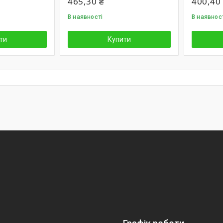
465,30 ₴
400,40
В наявності
В наявнос
ти
Купити