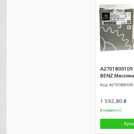
A2701800109
BENZ Маслян
A2701800109
1 592,80 ₴
В наявності
Купи