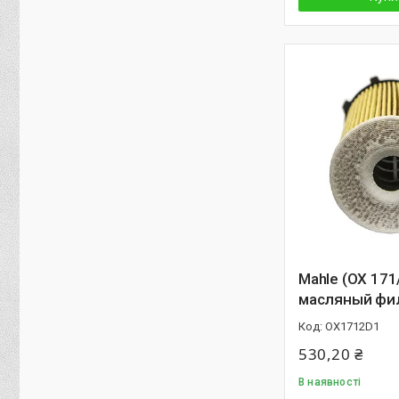
Mahle (OX 171
масляный фи
OX1712D1
530,20 ₴
В наявності