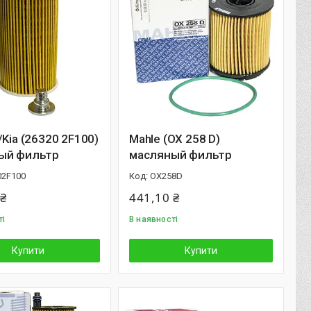
/Kia (26320 2F100)
Mahle (OX 258 D)
ый фильтр
масляный фильтр
02F100
OX258D
 ₴
441,10 ₴
ті
В наявності
Купити
Купити