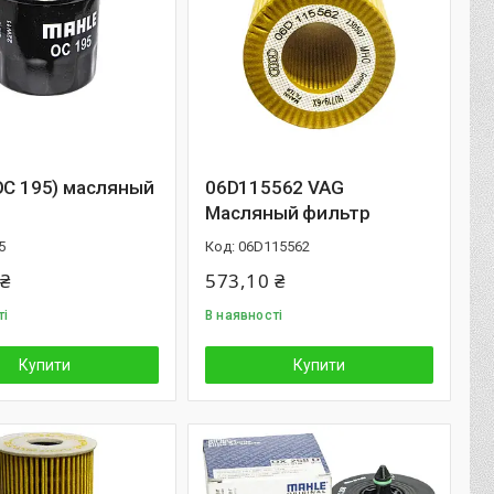
OC 195) масляный
06D115562 VAG
Масляный фильтр
5
06D115562
 ₴
573,10 ₴
ті
В наявності
Купити
Купити