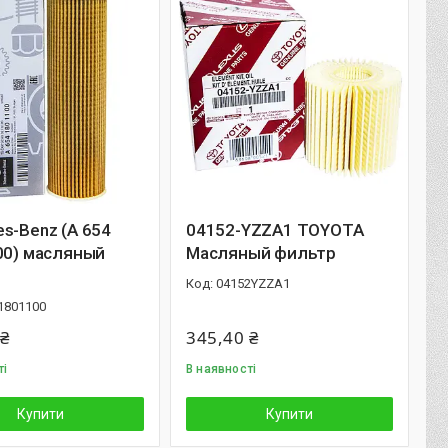
s-Benz (A 654
04152-YZZA1 TOYOTA
00) масляный
Масляный фильтр
04152YZZA1
1801100
 ₴
345,40 ₴
ті
В наявності
Купити
Купити