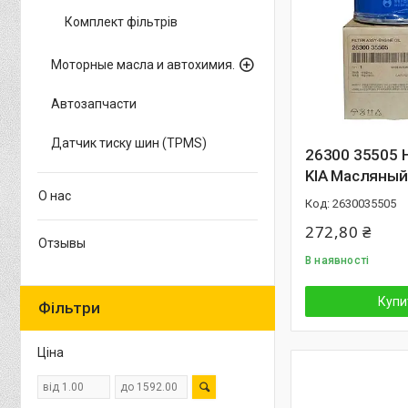
Комплект фільтрів
Моторные масла и автохимия.
Автозапчасти
Датчик тиску шин (TPMS)
26300 35505 
KIA Масляный
О нас
2630035505
272,80 ₴
Отзывы
В наявності
Купи
Фільтри
Ціна