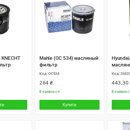
E KNECHT
Mahle (OC 534) масляный
Hyundai
льтр
фильтр
маслян
OC534
2632
264 ₴
443,30
В наявності
В наявнос
ти
Купити