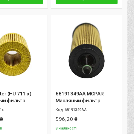
ter (HU 711 x)
68191349AA MOPAR
ый фильтр
Масляный фильтр
1x
68191349AA
 ₴
596,20 ₴
ті
В наявності