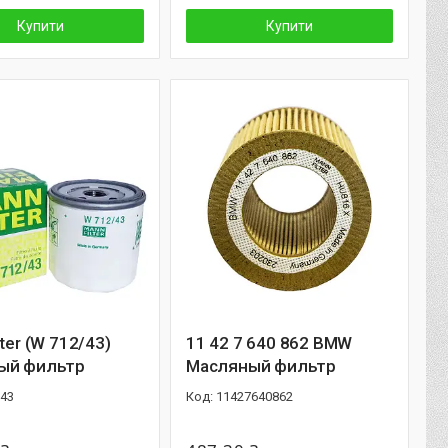
Купити
Купити
lter (W 712/43)
11 42 7 640 862 BMW
ый фильтр
Масляный фильтр
43
11427640862