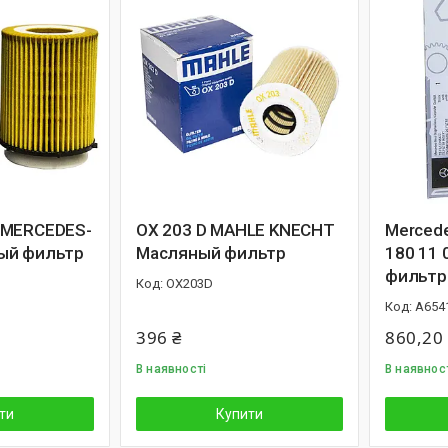
 MERCEDES-
OX 203 D MAHLE KNECHT
Mercede
ый фильтр
Масляный фильтр
180 11 
фильтр
OX203D
A654
396 ₴
860,20
В наявності
В наявнос
ти
Купити