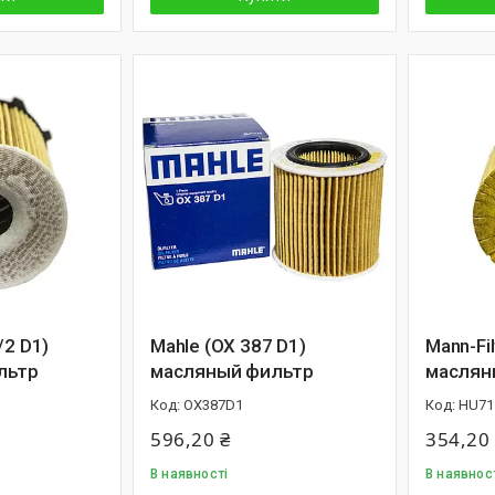
/2 D1)
Mahle (OX 387 D1)
Mann-Fil
льтр
масляный фильтр
маслян
OX387D1
HU71
596,20 ₴
354,20
В наявності
В наявнос