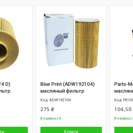
/4 D)
Blue Print (ADW192104)
Parts-M
льтр
масляный фильтр
маслян
ADW192104
PB10
275 ₴
104,50
В наявності
В наявнос
ти
Купити