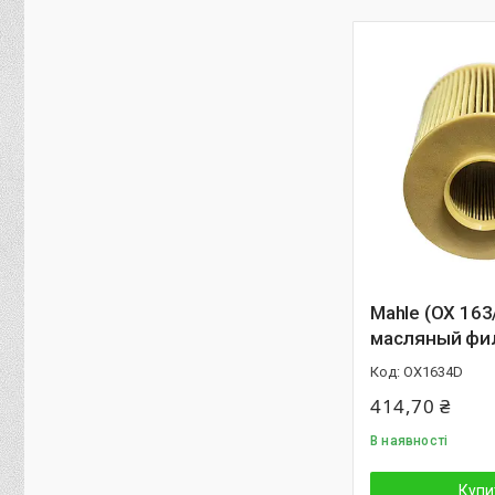
Mahle (OX 163
масляный фи
OX1634D
414,70 ₴
В наявності
Купи