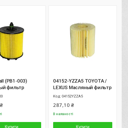
all (PB1-003)
04152-YZZA5 TOYOTA /
ый фильтр
LEXUS Масляный фильтр
03
04152YZZA5
 ₴
287,10 ₴
ті
В наявності
Купити
Купити