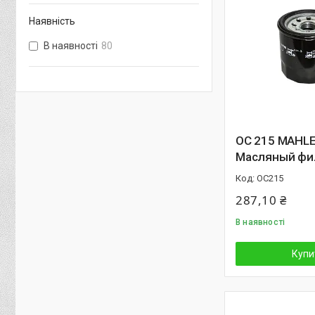
Наявність
В наявності
80
OC 215 MAHL
Масляный фи
OC215
287,10 ₴
В наявності
Купи