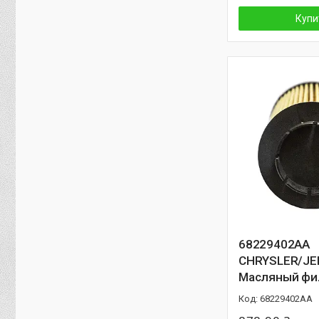
Купи
68229402AA
CHRYSLER/JE
Масляный фи
68229402AA