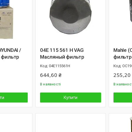
HYUNDAI /
04E 115 561 H VAG
Mahle (
 фильтр
Масляный фильтр
фильтр
04E115561H
OC19
644,60 ₴
255,20
В наявності
В наявнос
ти
Купити