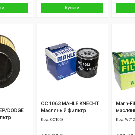
ти
Купити
OC 1063 MAHLE KNECHT
Mann-Fi
EP/DODGE
Масляный фильтр
маслян
льтр
OC1063
W712