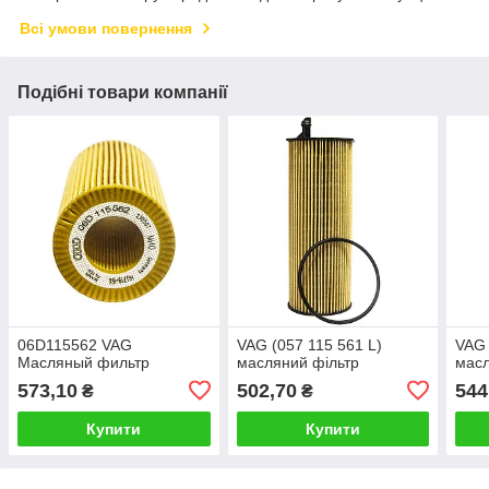
Всі умови повернення
Подібні товари компанії
06D115562 VAG
VAG (057 115 561 L)
VAG 
Масляный фильтр
масляний фільтр
мас
573,10
502,70
544
₴
₴
Купити
Купити