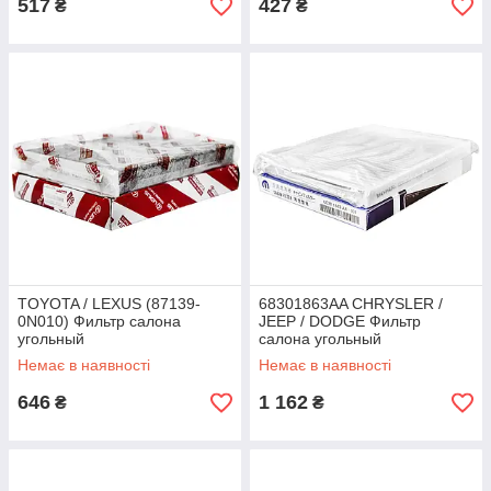
517
427
₴
₴
TOYOTA / LEXUS (87139-
68301863AA CHRYSLER /
0N010) Фильтр салона
JEEP / DODGE Фильтр
угольный
салона угольный
Немає в наявності
Немає в наявності
646
1 162
₴
₴