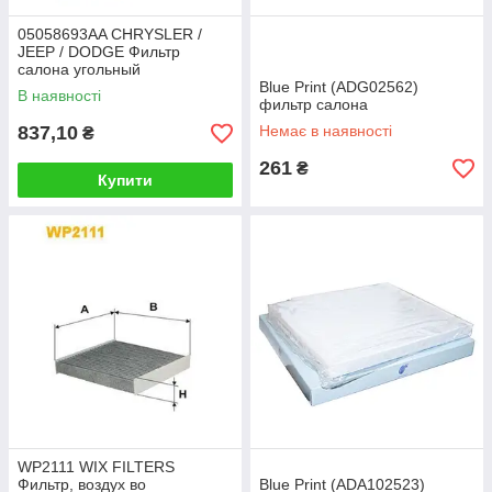
05058693AA CHRYSLER /
JEEP / DODGE Фильтр
салона угольный
Blue Print (ADG02562)
В наявності
фильтр салона
837,10
Немає в наявності
₴
261
₴
Купити
WP2111 WIX FILTERS
Фильтр, воздух во
Blue Print (ADA102523)