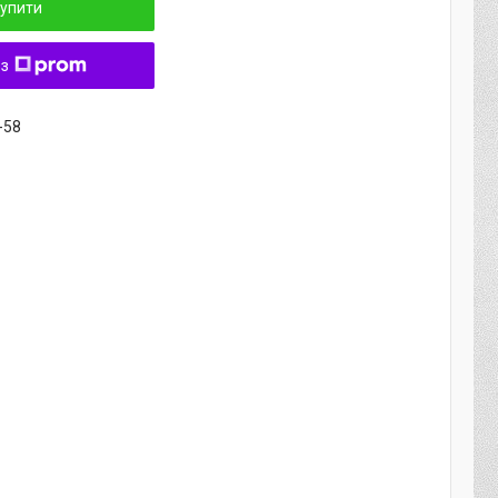
упити
 з
-58