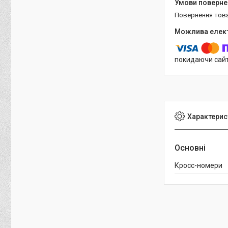
повернення тов
покидаючи сайт
Характерис
Основні
Кросс-номери