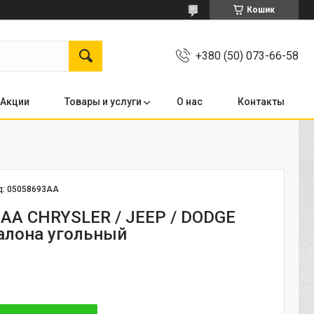
Кошик
+380 (50) 073-66-58
Акции
Товары и услуги
О нас
Контакты
д:
05058693AA
AA CHRYSLER / JEEP / DODGE
алона угольный