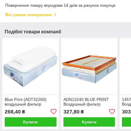
Повернення товару впродовж 14 днів за рахунок покупця
Всі умови повернення
Подібні товари компанії
Blue Print (ADT32260)
ADN12240 BLUE PRINT
145
воздушный фильтр
Воздушный фильтр
Воз
268,40
327,80
303
₴
₴
Купити
Купити