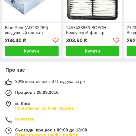
Blue Print (ADT32260)
1457433963 BOSCH
212
воздушный фильтр
Воздушный фильтр
Воз
268,40
303,60
292
₴
₴
Купити
Купити
Про нас
90% позитивних з 871 відгука за рік
Працює з 28.09.2016
м. Київ
Причальная 5а, Київ, Україна
Контакти
Сьогодні працює з 09:00 до 18:00
Показати весь графік роботи