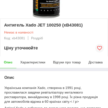
Антигель Xado JET 100250 (xB43081)
Немає в наявності
Код: xb43081
Роздріб
Ціну уточнюйте
Опис
Характеристики
Відгуки про товар
Доставка
Опис
Українська компанія Xado, створена в 1991 році,
прославилася завдяки ревіталізатору металевого
реставратора, винайденому в 1998 році. Їх різна продукція
для автомобілів відома в 60 країнах світу.< / p>
Antigel Xado є добавкою до дизельного палива, що дозволяє