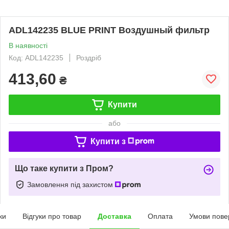
ADL142235 BLUE PRINT Воздушный фильтр
В наявності
Код: ADL142235
Роздріб
413,60
₴
Купити
або
Купити з
Що таке купити з Пром?
Замовлення під захистом
ки
Відгуки про товар
Доставка
Оплата
Умови пове