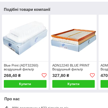
Подібні товари компанії
Blue Print (ADT32260)
ADN12240 BLUE PRINT
ADM
воздушный фильтр
Воздушный фильтр
Воз
268,40
327,80
470
₴
₴
Купити
Купити
Про нас
90% позитивних з 872 відгуків за рік