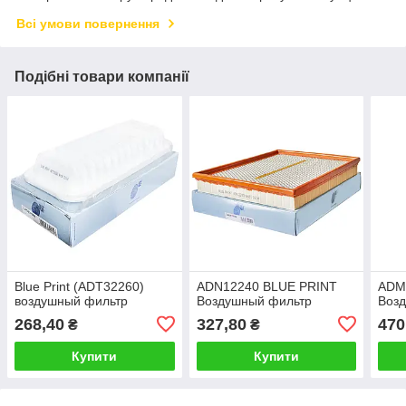
Всі умови повернення
Подібні товари компанії
Blue Print (ADT32260)
ADN12240 BLUE PRINT
ADM
воздушный фильтр
Воздушный фильтр
Воз
268,40
327,80
470
₴
₴
Купити
Купити