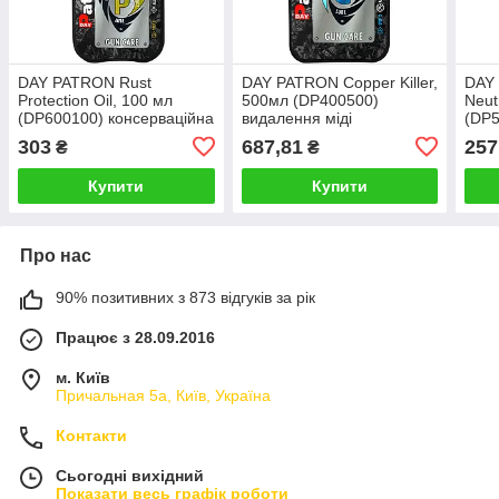
DAY PATRON Rust
DAY PATRON Copper Killer,
DAY 
Protection Oil, 100 мл
500мл (DP400500)
Neut
(DP600100) консерваційна
видалення міді
(DP5
олива
оли
303
687,81
257
₴
₴
Купити
Купити
Про нас
90% позитивних з 873 відгуків за рік
Працює з 28.09.2016
м. Київ
Причальная 5а, Київ, Україна
Контакти
Сьогодні вихідний
Показати весь графік роботи