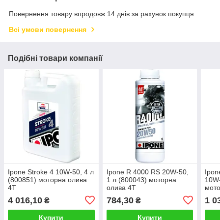
Повернення товару впродовж 14 днів за рахунок покупця
Всі умови повернення
Подібні товари компанії
Ipone Stroke 4 10W-50, 4 л
Ipone R 4000 RS 20W-50,
Ipon
(800851) моторна олива
1 л (800043) моторна
10W-
4T
олива 4T
мото
4 016,10
784,30
1 0
₴
₴
Купити
Купити