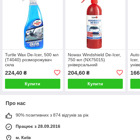
Turtle Wax De-Icer, 500 мл
Nowax Windshield De-Icer,
Auto
(T4040) розморожувач
750 мл (NX75015)
Icer
скла
універсальний
унів
розморожувач
роз
224,40
204,60
166
₴
₴
Купити
Купити
Про нас
90% позитивних з 874 відгуків за рік
Працює з 28.09.2016
м. Київ