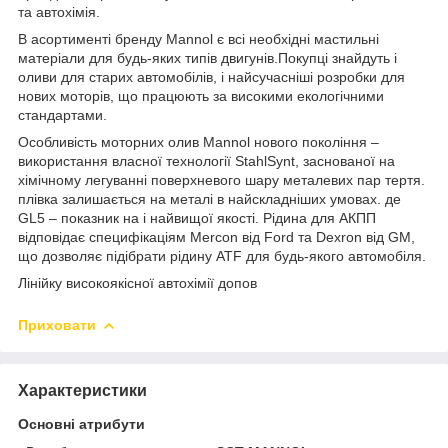
та автохімія.
В асортименті бренду Mannol є всі необхідні мастильні
матеріали для будь-яких типів двигунів.Покупці знайдуть і
оливи для старих автомобілів, і найсучасніші розробки для
нових моторів, що працюють за високими екологічними
стандартами.
Особливість моторних олив Mannol нового покоління –
використання власної технології StahlSynt, заснованої на
хімічному легуванні поверхневого шару металевих пар тертя.
плівка залишається на металі в найскладніших умовах. де
GL5 – показник на і найвищої якості. Рідина для АКПП
відповідає специфікаціям Mercon від Ford та Dexron від GM,
що дозволяє підібрати рідину ATF для будь-якого автомобіля.
Лінійку високоякісної автохімії допов
Приховати
Характеристики
Основні атрибути