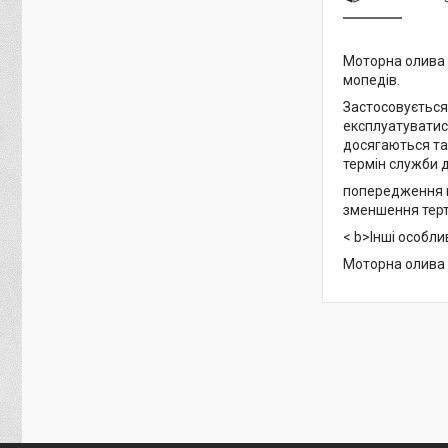
Моторна олива 2
мопедів.
Застосовується
експлуатуватися
досягаються так
термін служби д
попередження п
зменшення терт
< b>Інші особли
Моторна олива 