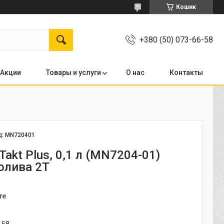
Кошик
+380 (50) 073-66-58
Акции
Товары и услуги
О нас
Контакты
д:
MN720401
Takt Plus, 0,1 л (MN7204-01)
олива 2T
те