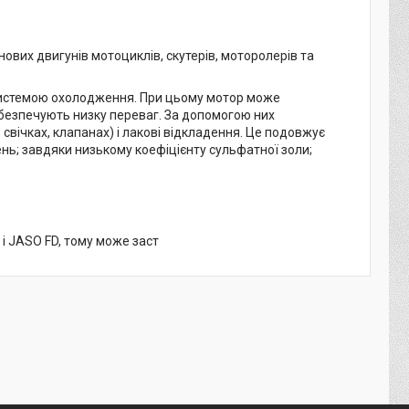
ових двигунів мотоциклів, скутерів, моторолерів та
 системою охолодження. При цьому мотор може
 забезпечують низку переваг. За допомогою них
 свічках, клапанах) і лакові відкладення. Це подовжує
ень; завдяки низькому коефіцієнту сульфатної золи;
і JASO FD, тому може заст