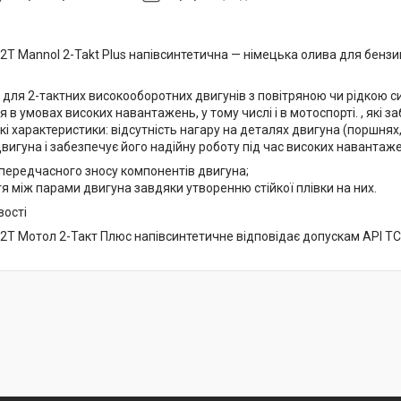
T Mannol 2-Takt Plus напівсинтетична — німецька олива для бензин
 для 2-тактних високооборотних двигунів з повітряною чи рідкою
 в умовах високих навантажень, у тому числі і в мотоспорті. , які
і характеристики: відсутність нагару на деталях двигуна (поршнях,
вигуна і забезпечує його надійну роботу під час високих навантаж
ередчасного зносу компонентів двигуна;
я між парами двигуна завдяки утворенню стійкої плівки на них.
вості
2Т Мотол 2-Такт Плюс напівсинтетичне відповідає допускам API TC 