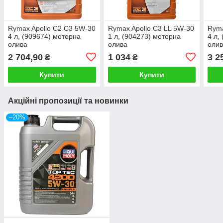
Rymax Apollo C2 C3 5W-30
Rymax Apollo C3 LL 5W-30
Ryma
4 л, (909674) моторна
1 л, (904273) моторна
4 л,
олива
олива
оли
2 704,90
1 034
3 2
₴
₴
Купити
Купити
Акційні пропозиції та новинки
–20%