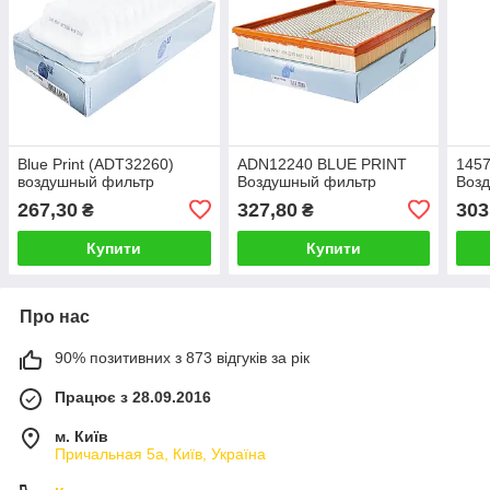
Blue Print (ADT32260)
ADN12240 BLUE PRINT
145
воздушный фильтр
Воздушный фильтр
Воз
267,30
327,80
303
₴
₴
Купити
Купити
Про нас
90% позитивних з 873 відгуків за рік
Працює з 28.09.2016
м. Київ
Причальная 5а, Київ, Україна