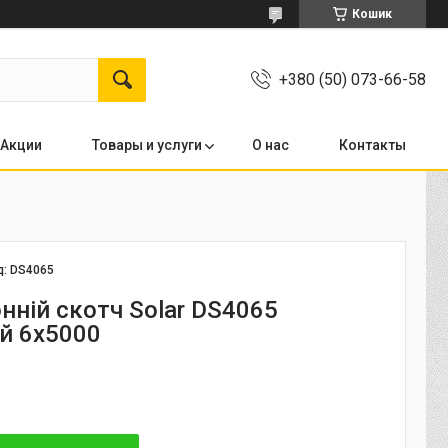
Кошик
+380 (50) 073-66-58
Акции
Товары и услуги
О нас
Контакты
д:
DS4065
нній скотч Solar DS4065
й 6x5000