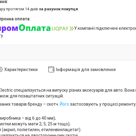
ару протягом 14 днів
за рахунок покупця
У компанії підключені електро
у.
Характеристики
Інформація для замовлення
Electric спеціалізується на випуску різних аксесуарів для авто. Во
акож для позаштатних ситуацій.
аних товарів бренду – скотч.
Його
застосовують у процесі ремонту
виробника – від 6 до 40 мм);
отки можуть мати 2, 5, 25 м тощо);
 (акрил, поліетилен, етиленвінілацетат).
іалізується на двосторонньому скотчі.