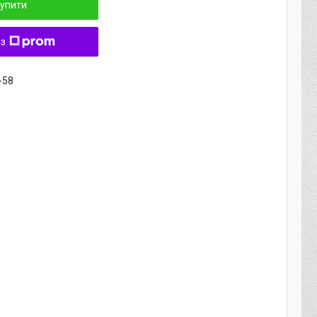
упити
 з
-58