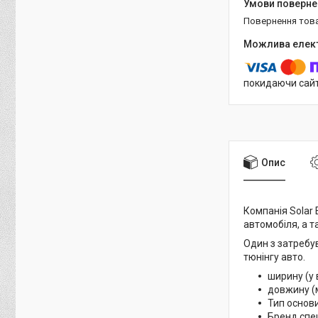
повернення тов
покидаючи сайт
Опис
Компанія Solar 
автомобіля, а т
Один з затребув
тюнінгу авто.
ширину (у 
довжину (м
Тип основи
Бренд спец