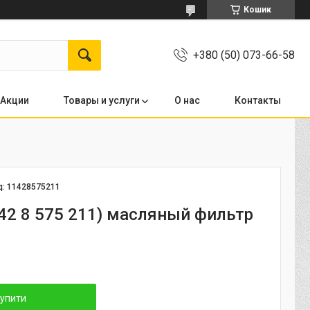
Кошик
+380 (50) 073-66-58
Акции
Товары и услуги
О нас
Контакты
д:
11428575211
42 8 575 211) масляный фильтр
упити