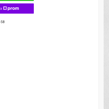
 з
-58