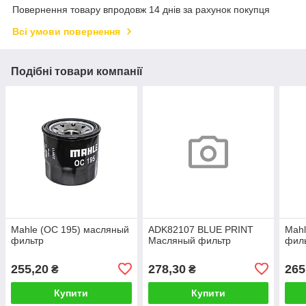
Повернення товару впродовж 14 днів за рахунок покупця
Всі умови повернення
Подібні товари компанії
Mahle (OC 195) масляный
ADK82107 BLUE PRINT
Mahl
фильтр
Масляный фильтр
фил
255,20
278,30
265
₴
₴
Купити
Купити