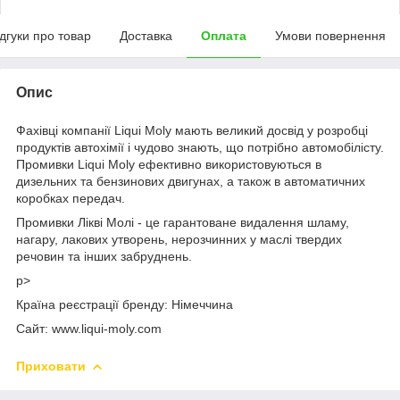
ідгуки про товар
Доставка
Оплата
Умови повернення
Опис
Фахівці компанії Liqui Moly мають великий досвід у розробці
продуктів автохімії і чудово знають, що потрібно автомобілісту.
Промивки Liqui Moly ефективно використовуються в
дизельних та бензинових двигунах, а також в автоматичних
коробках передач.
Промивки Лікві Молі - це гарантоване видалення шламу,
нагару, лакових утворень, нерозчинних у маслі твердих
речовин та інших забруднень.
p>
Країна реєстрації бренду:
Німеччина
Сайт:
www.liqui-moly.com
Приховати