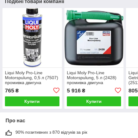
Подібні товари компанії
Liqui Moly Pro-Line
Liqui Moly Pro-Line
Liqu
Motorspulung, 0,5 л (7507)
Motorspulung, 5 л (2428)
Getr
промивка двигуна
промивка двигуна
(251
765
5 916
805
₴
₴
Купити
Купити
Про нас
90% позитивних з 870 відгуків за рік