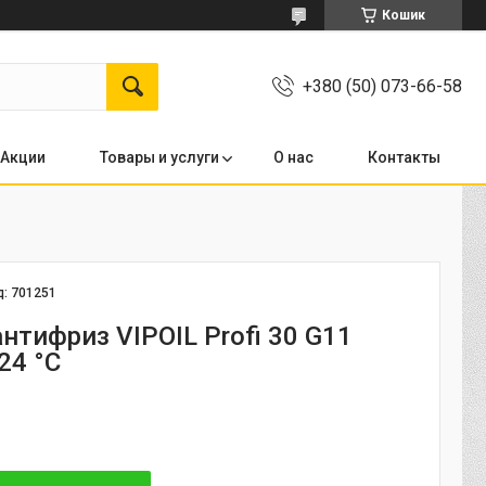
Кошик
+380 (50) 073-66-58
Акции
Товары и услуги
О нас
Контакты
д:
701251
нтифриз VIPOIL Profi 30 G11
24 °C