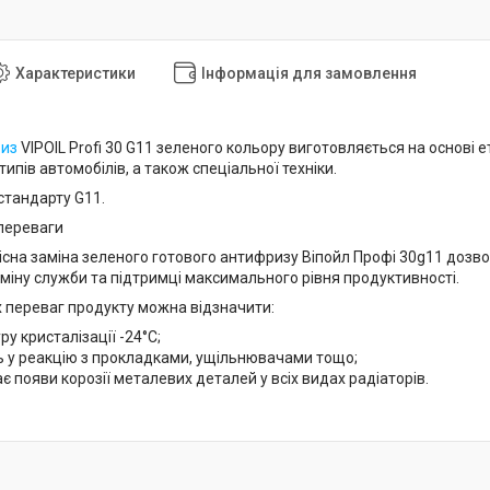
Характеристики
Інформація для замовлення
из
VIPOIL Profi 30 G11 зеленого кольору виготовляється на основі 
типів автомобілів, а також спеціальної техніки.
стандарту G11.
 переваги
існа заміна зеленого готового антифризу Віпойл Профі 30g11 дозво
міну служби та підтримці максимального рівня продуктивності.
 переваг продукту можна відзначити:
у кристалізації -24°C;
ь у реакцію з прокладками, ущільнювачами тощо;
є появи корозії металевих деталей у всіх видах радіаторів.