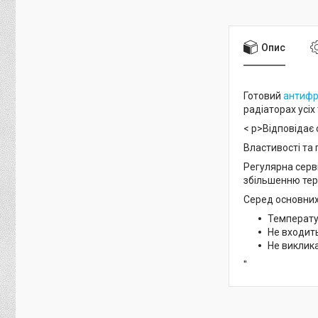
Опис
Готовий
антифр
радіаторах усіх 
< p>Відповідає 
Властивості та
Регулярна серв
збільшенню тер
Серед основних
Температур
Не входит
Не виклика
"