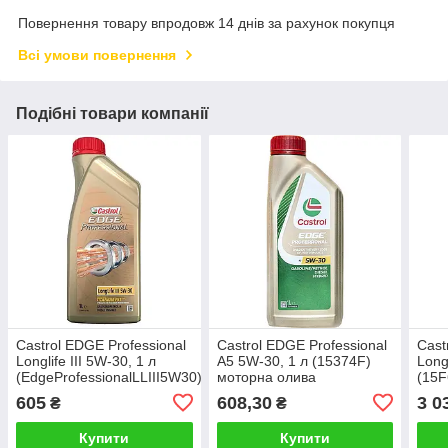
Повернення товару впродовж 14 днів за рахунок покупця
Всі умови повернення
Подібні товари компанії
Castrol EDGE Professional
Castrol EDGE Professional
Cast
Longlife III 5W-30, 1 л
A5 5W-30, 1 л (15374F)
Longl
(EdgeProfessionalLLIII5W30)
моторна олива
(15F
моторна олива
605
608,30
3 0
₴
₴
Купити
Купити