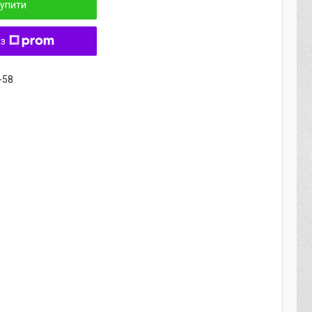
упити
 з
-58