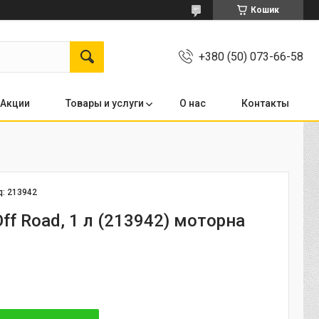
Кошик
+380 (50) 073-66-58
Акции
Товары и услуги
О нас
Контакты
д:
213942
Off Road, 1 л (213942) моторна