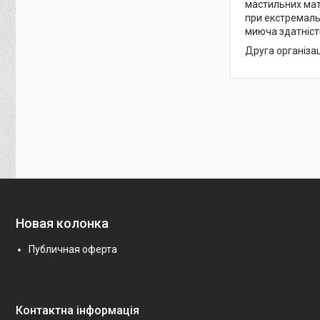
мастильних мате
при екстремаль
миюча здатніст
Друга організац
Новая колонка
Публичная оферта