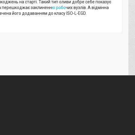
шкоджень на старті. Такий тип оливи добре себе показує
та перешкоджає заклиненн
ю робо
чих вузлів. А відмінна
ачена його додаванням до класу ISO-L-EGD.