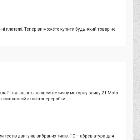
нні платежі. Тепер ви можете купити будь-який товар не
ла? Тоді оцініть напівсинтетичну моторну оливу 2T Moto
ітових комісій з нафтопереробки:
и тестів двигунів вибраних типів. TC – абревіатура для