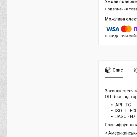
повернення тов
покидаючи сайт
Опис
Захоплюєтеся м
Off Road від то
API - TC
ISO - L- EG
JASO - FD
Розшифрування
< Американський