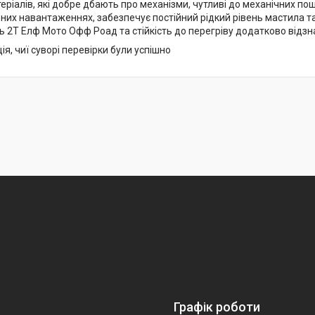
ріалів, які добре дбають про механізми, чутливі до механічних по
них навантаженнях, забезпечує постійний рідкий рівень мастила 
ь 2Т Елф Мото Офф Роад та стійкість до перегріву додатково відзн
ія, чиї суворі перевірки були успішно
Графік роботи