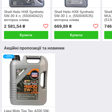
Shell Helix HX8 Synthetic
Shell Helix HX8 Synthetic
Shel
5W-30 4 л, (550040422)
5W-30 1 л, (550040535)
MULT
моторна олива
моторна олива
(513
2 581,54
669,89
746
₴
₴
Купити
Купити
Акційні пропозиції та новинки
–20%
Liqui Moly Top Tec 4200 5W-