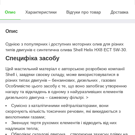
Опис
Характеристики
Відгуки про товар
Доставка
Опис
Однією з популярних і доступних моторних олив для різних
типів двигунів є синтетична олива Shell Helix HX8 ECT 5W-30.
Специфіка засобу
Цей мастильний матеріал є авторською розробкою компанії
Shell і, завдяки своєму складу, може використовуватися в
різних типах двигунів – бензинових, дизельних , газових
Особливістю цього засобу є те, що воно запобігає утворенню
нагару та відкладень в одному з найуразливіших елементів
дизельного двигуна – сажевому фільтрі. >
Сумісно з каталітичними нейтралізаторами, вони
скорочують кількість токсичних речовин, які викидаються з
вихлопними газами;
Зменшує тертя рухомих елементів і відводить від них
надлишок тепла;
Обволікає складові двигуна. , створюючи захисну плівку на