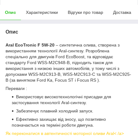
Опис
Характеристики
Відгуки про товар
Доставка
Опис
Aral EcoTronic F 5W-20
– синтетична олива, створена з
використанням технології Aral-синтезу. Розроблена
спеціально для двигунів Ford EcoBoost, та відповідає
стандарту Ford WSS-M2C948-B, підходить також для
використання з низкою інших автомобілів, у тому числі з
допусками WSS-M2C913-B, WSS-M2C913-C та WSS-M2C925-
B (за винятком Ford Ka, Focus ST і Focus RS ).
Переваги :
Використовує високотехнологічні присадки для
застосування технології Aral-синтезу.
Забезпечує плавний холодний запуск.
Ефективно захищає від зносу, що позитивно
позначається на терміні роботи двигуна.
Як переконатися в автентичності моторної оливи Aral< /a>