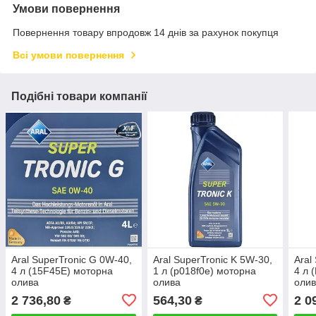
Умови повернення
Повернення товару впродовж 14 днів за рахунок покупця
Всі умови повернення
Подібні товари компанії
Aral SuperTronic G 0W-40,
Aral SuperTronic K 5W-30,
Aral
4 л (15F45E) моторна
1 л (p018f0e) моторна
4 л 
олива
олива
оли
2 736,80
564,30
2 0
₴
₴