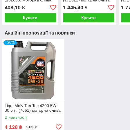
408,10
1 445,40
1 7
₴
₴
Купити
Купити
Акційні пропозиції та новинки
–20%
Liqui Moly Top Tec 4200 5W-
30 5 л, (7661) моторна олива
В наявності
4 128
₴
5 160 ₴