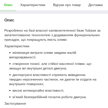
Опис
Характеристики
Відгуки про товар
Доставка
Опис
Розроблено на базі власної напівсинтетичної бази Yubase за
запатентованою технологією з додаванням функціональних
присадок, що покращують якість оливи.
Характеристики
мінімізація витрати оливи завдяки малій
випаровуваності;
створення тонкої, але стійкої масляної плівки, що
змащує всі внутрішні деталі двигуна;
диспергуючі властивості сприяють виведенню
твердих нерозчинних частинок, не даючи їм осідати на
внутрішніх поверхнях;
високі антикорозійні властивості;
м'який безперебійний початок роботи двигуна.
Застосування