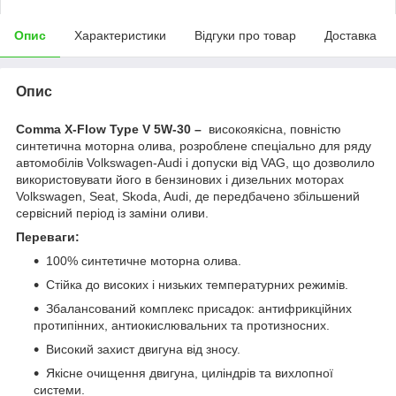
Опис
Характеристики
Відгуки про товар
Доставка
Опис
Comma X-Flow Type V 5W-30
–
високоякісна, повністю
синтетична моторна олива, розроблене спеціально для ряду
автомобілів Volkswagen-Audi і допуски від VAG, що дозволило
використовувати його в бензинових і дизельних моторах
Volkswagen, Seat, Skoda, Audi, де передбачено збільшений
сервісний період із заміни оливи.
Переваги:
100% синтетичне моторна олива.
Стійка до високих і низьких температурних режимів.
Збалансований комплекс присадок: антифрикційних
протипінних, антиокислювальних та протизносних.
Високий захист двигуна від зносу.
Якісне очищення двигуна, циліндрів та вихлопної
системи.