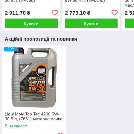
30 5 л, (XFV5L)
5W-30 4 л, (XFLL4L)
30 4
мас
2 911,70
2 773,10
2 5
₴
₴
Купити
Купити
Акційні пропозиції та новинки
–20%
Liqui Moly Top Tec 4200 5W-
30 5 л, (7661) моторна олива
В наявності