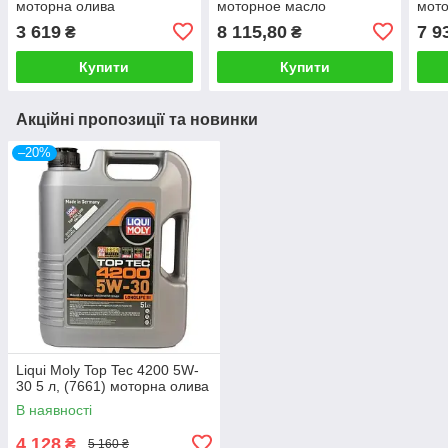
моторна олива
моторное масло
мото
3 619
8 115,80
7 9
₴
₴
Купити
Купити
Акційні пропозиції та новинки
–20%
Liqui Moly Top Tec 4200 5W-
30 5 л, (7661) моторна олива
В наявності
4 128
₴
5 160 ₴