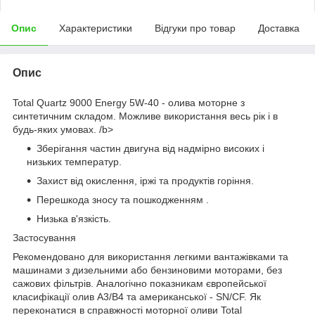
Опис
Характеристики
Відгуки про товар
Доставка
Опис
Total Quartz 9000 Energy 5W-40 - олива моторне з
синтетичним складом. Можливе використання весь рік і в
будь-яких умовах. /b>
Зберігання частин двигуна від надмірно високих і
низьких температур.
Захист від окислення, іржі та продуктів горіння.
Перешкода зносу та пошкодженням .
Низька в'язкість.
Застосування
Рекомендовано для використання легкими вантажівками та
машинами з дизельними або бензиновими моторами, без
сажових фільтрів. Аналогічно показникам європейської
класифікації олив А3/В4 та американської - SN/CF. Як
переконатися в справжності моторної оливи Total