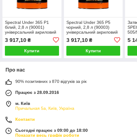
Spectral Under 365 P1
Spectral Under 365 P5
Затв
білий, 2,8 л (90001)
чорний, 2,8 л (90003)
SPE
універсальний акриловий
універсальний акриловий
505/
грунт
грунт
FAST
3 917,10
3 917,10
5 1
₴
₴
Купити
Купити
Про нас
90% позитивних з 870 відгуків за рік
Працює з 28.09.2016
м. Київ
Причальная 5а, Київ, Україна
Контакти
Сьогодні працює з 09:00 до 18:00
Показати весь графік роботи