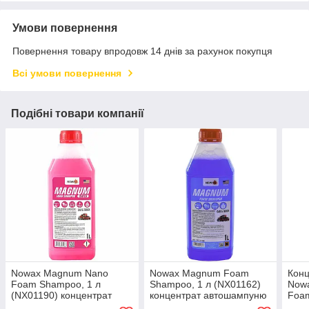
Умови повернення
Повернення товару впродовж 14 днів за рахунок покупця
Всі умови повернення
Подібні товари компанії
Nowax Magnum Nano
Nowax Magnum Foam
Кон
Foam Shampoo, 1 л
Shampoo, 1 л (NX01162)
Nowa
(NX01190) концентрат
концентрат автошампуню
Foam
автошампуню