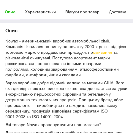
Опис
Характеристики
Відгуки про товар
Доставка
Опис
Nowax - американський виробник автомобільної хімії.
Компанія з'явилася на ринку на початку 2000-х років, під цією
торговою маркою продавалися присадки, пр
омивання
та
різноманітні очищувачі. Поступово асортимент марки
розширювався , поповнювався іншими товарами —
поліролями, холодним зварюванням, атмосферостійкими
фарбами, антифрикційними складами.
Зараз виробник добре відомий далеко за межами США, його
склади відрізняються високою якістю, яка досягається завдяки
використанню першосортної сировини та ретельному
дотриманню технологічних процесів. При цьому бренд дбає
про екологію — виробництво не шкодить навколишньому
середовищу, продукція відповідає сертифікатам ISO
9001:2008 та ISO 14001:2004.
Які товари Nowax пропонує купити наш магазин?
Для догляду за автомобілем потрібна якісна косметика, при