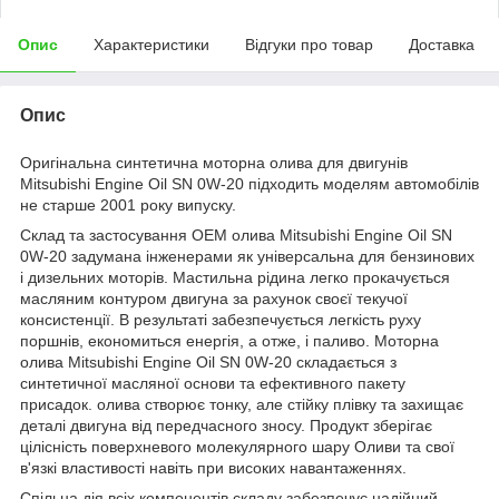
Опис
Характеристики
Відгуки про товар
Доставка
Опис
Оригінальна синтетична моторна олива для двигунів
Mitsubishi Engine Oil SN 0W-20 підходить моделям автомобілів
не старше 2001 року випуску.
Склад та застосування ОЕМ олива Mitsubishi Engine Oil SN
0W-20 задумана інженерами як універсальна для бензинових
і дизельних моторів. Мастильна рідина легко прокачується
масляним контуром двигуна за рахунок своєї текучої
консистенції. В результаті забезпечується легкість руху
поршнів, економиться енергія, а отже, і паливо. Моторна
олива Mitsubishi Engine Oil SN 0W-20 складається з
синтетичної масляної основи та ефективного пакету
присадок. олива створює тонку, але стійку плівку та захищає
деталі двигуна від передчасного зносу. Продукт зберігає
цілісність поверхневого молекулярного шару Оливи та свої
в'язкі властивості навіть при високих навантаженнях.
Спільна дія всіх компонентів складу забезпечує надійний