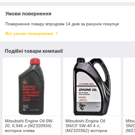
Умови повернення
Повернення товару впродовж 14 днів за рахунок покупця
Всі умови повернення
Подібні товари компанії
Mitsubishi Engine Oil 0W-
Mitsubishi Engine Oil
Mits
20, 0,946 л (MZ320934)
SN/CF 5W-40 4 л,
SN/C
моторна олива
(MZ320362) моторна
(MZ