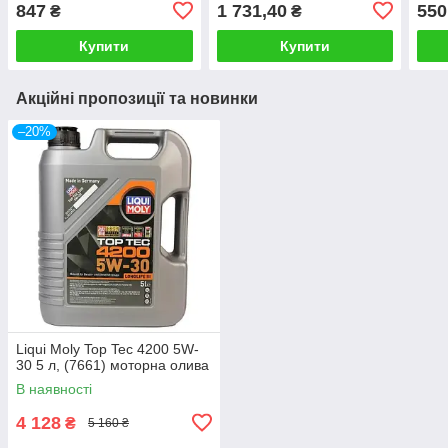
олива
оли
847
1 731,40
550
₴
₴
Купити
Купити
Акційні пропозиції та новинки
–20%
Liqui Moly Top Tec 4200 5W-
30 5 л, (7661) моторна олива
В наявності
4 128
₴
5 160 ₴