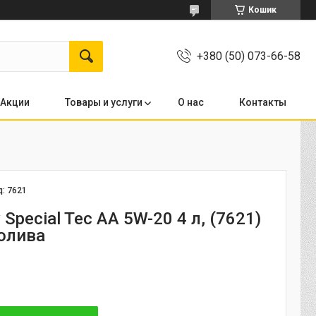
Кошик
+380 (50) 073-66-58
Акции
Товары и услуги
О нас
Контакты
д:
7621
y Special Tec AA 5W-20 4 л, (7621)
олива