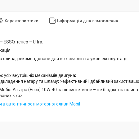
Характеристики
Інформація для замовлення
 ESSO, тепер – Ultra.
кація
 олива, рекомендоване для всіх сезонів та умов експлуатації.
с усіх внутрішніх механізмів двигуна;
ідкладення нагару та шламу; >ефективний і дбайливий захист вашо
обіл Ультра (Ессо) 10W-40 напівсинтетичне – це бюджетна олива ви
иваних.< /p>
 в автентичності моторної оливи Mobil