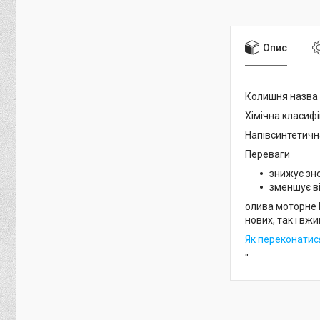
Опис
Колишня назва –
Хімічна класифі
Напівсинтетична
Переваги
знижує зно
зменшує в
олива моторне М
нових, так і вж
Як переконатися
"