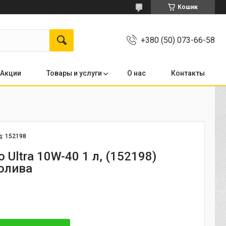
Кошик
+380 (50) 073-66-58
Акции
Товары и услуги
О нас
Контакты
д:
152198
o Ultra 10W-40 1 л, (152198)
олива