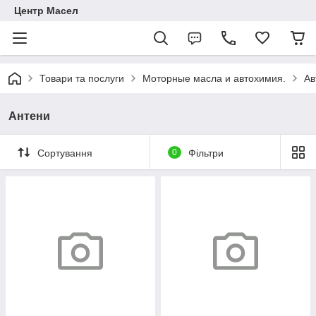
Центр Масел
Товари та послуги
Моторные масла и автохимия.
Ав
Антени
Сортування
0
Фільтри