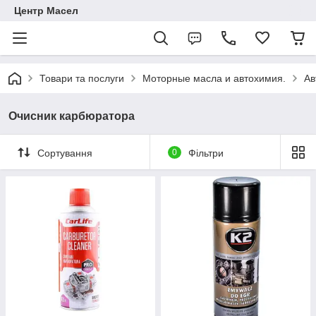
Центр Масел
Товари та послуги
Моторные масла и автохимия.
Ав
Очисник карбюратора
Сортування
0
Фільтри