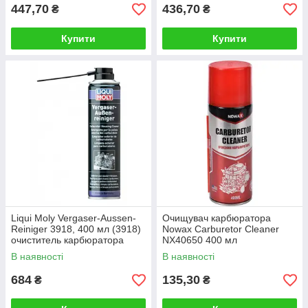
447,70
436,70
₴
₴
Купити
Купити
Liqui Moly Vergaser-Aussen-
Очищувач карбюратора
Reiniger 3918, 400 мл (3918)
Nowax Carburetor Cleaner
очиститель карбюратора
NX40650 400 мл
В наявності
В наявності
684
135,30
₴
₴