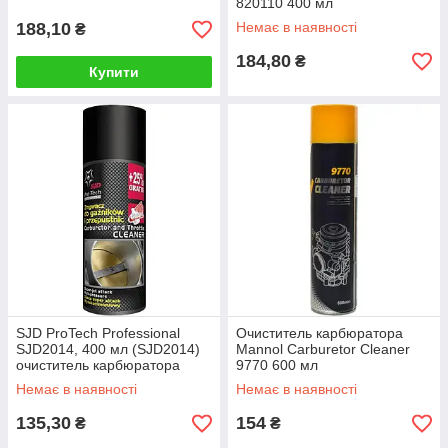
820110 400 мл
188,10
Немає в наявності
₴
184,80
₴
Купити
SJD ProTech Professional
Очиститель карбюратора
SJD2014, 400 мл (SJD2014)
Mannol Carburetor Cleaner
очиститель карбюратора
9770 600 мл
Немає в наявності
Немає в наявності
135,30
154
₴
₴