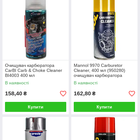
Очищувач карбюратора
Mannol 9970 Carburetor
CarBI Carb & Choke Cleaner
Cleaner, 400 мл (950280)
BI4003 400 мл
очищувач карбюратора
В наявності
В наявності
158,40
162,80
₴
₴
Купити
Купити