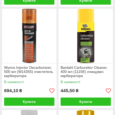
Купити
Купити
Wynns Injector Decarbonizer,
Bardahl Carburettor Cleaner,
500 мл (W14355) очиститель
400 мл (1115E) очищувач
карбюратора
карбюратора
В наявності
В наявності
694,10
445,50
₴
₴
Купити
Купити